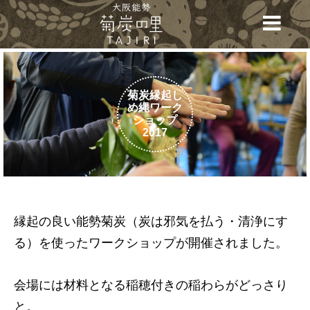
菊炭縁起し
め縄ワーク
ショップ
2017
縁起の良い能勢菊炭（炭は邪気を払う・清浄にす
る）を使ったワークショップが開催されました。
会場には材料となる稲穂付きの稲わらがどっさり
と。