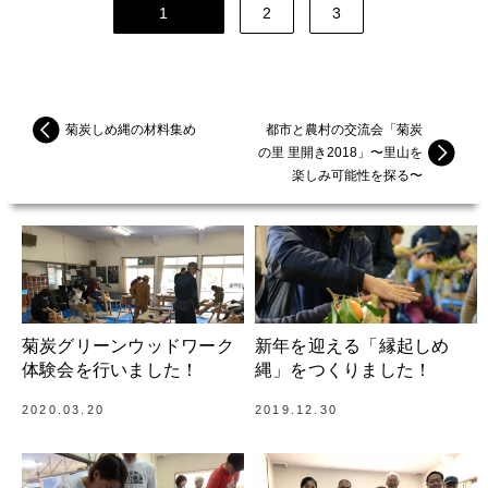
1
2
3
菊炭しめ縄の材料集め
都市と農村の交流会「菊炭
の里 里開き2018」〜里山を
楽しみ可能性を探る〜
菊炭グリーンウッドワーク
新年を迎える「縁起しめ
体験会を行いました！
縄」をつくりました！
2020.03.20
2019.12.30