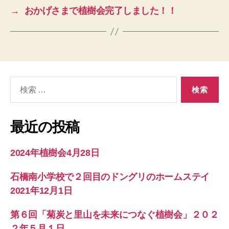
→
おかげさまで植樹会完了しました！！
検
索
対
象:
最近の投稿
2024年植樹会4月28日
石橋南小学校で２回目のドングリのホームステイ
2021年12月1日
第６回「菊炭と里山を未来につなぐ植樹会」２０２
２年５月１日