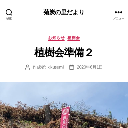
菊炭の里だより
検索
メニュー
カ
お知らせ
植樹会
テ
植樹会準備２
ゴ
リ
ー
作成者:
kikusumi
2020年6月1日
投
投
稿
稿
者
日