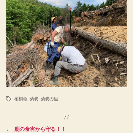
植樹会
,
菊炭
,
菊炭の里
タ
グ
←
鹿の食害から守る！！