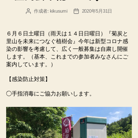
ー
作成者:
kikusumi
2020年5月31日
投
投
稿
稿
者
日
６月６日土曜日（雨天は１４日日曜日）『菊炭と
里山を未来につなぐ植樹会』今年は新型コロナ感
染の影響を考慮して、広く一般募集は自粛し開催
します。（基本、これまでの参加者みなさんにご
案内しています。）
【感染防止対策】
◯手指消毒にご協力お願いします。