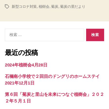
新型コロナ対策
,
植樹会
,
菊炭
,
菊炭の里だより
タ
グ
検
索
対
象:
最近の投稿
2024年植樹会4月28日
石橋南小学校で２回目のドングリのホームステイ
2021年12月1日
第６回「菊炭と里山を未来につなぐ植樹会」２０２
２年５月１日