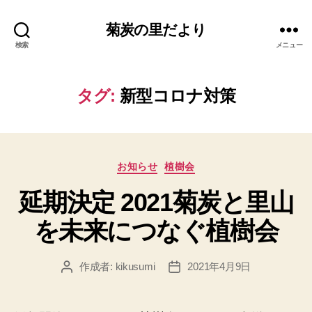
菊炭の里だより
検索
メニュー
タグ:
新型コロナ対策
カ
お知らせ
植樹会
テ
延期決定 2021菊炭と里山
ゴ
リ
を未来につなぐ植樹会
ー
作成者:
kikusumi
2021年4月9日
投
投
稿
稿
者
日