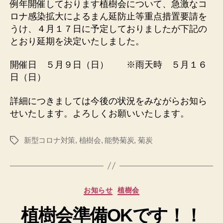
例年開催しております植樹会について、急激なコ
ロナ感染拡大によるまん延防止等重点措置要請を
うけ、４月１７日に予定しておりましたが下記の
とおり延期を決定いたしました。
開催日 ５月９日（日） ※雨天時 ５月１６
日（日）
詳細につきましては今後の状況をみながらお知ら
せいたします。よろしくお願いいたします。
新型コロナ対策
,
植樹会
,
能勢菊炭
,
菊炭
タ
グ
カ
お知らせ
植樹会
テ
植樹会準備OKです！！
ゴ
リ