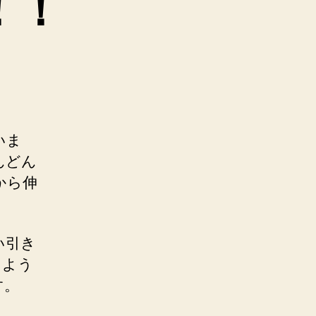
！！
いま
んどん
から伸
い引き
るよう
す。