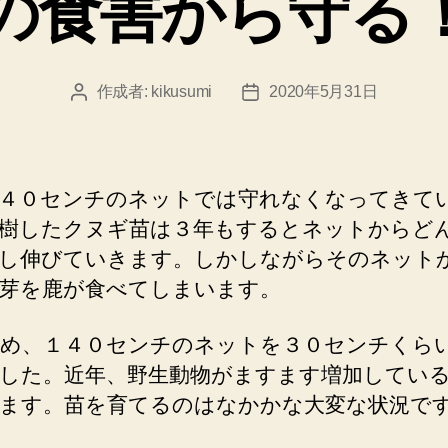
の食害から守る
ー
作成者:
kikusumi
2020年5月31日
投
投
稿
稿
者
日
４０センチのネットでは守れなくなってきて
樹したクヌギ苗は３年もするとネットからど
し伸びていきます。しかしながらそのネット
芽を鹿が食べてしまいます。
め、１４０センチのネットを３０センチくら
した。近年、野生動物がますます増加してい
ます。苗を育てるのはなかかな大変な状況で