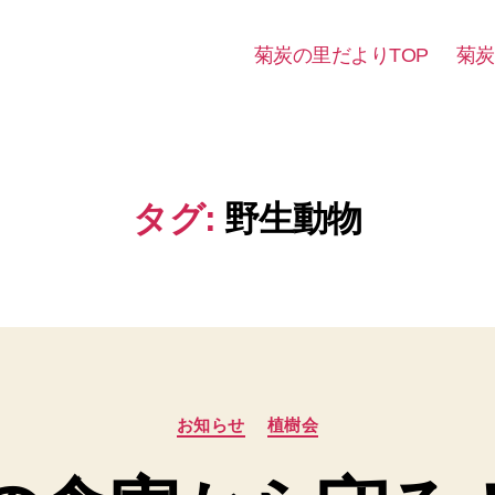
菊炭の里だよりTOP
菊炭
タグ:
野生動物
カ
お知らせ
植樹会
テ
ゴ
リ