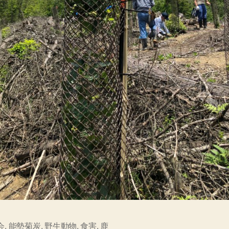
会
,
能勢菊炭
,
野生動物
,
食害
,
鹿