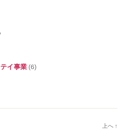
ー
テイ事業
(6)
上へ
↑