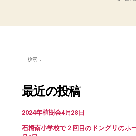
グ
検
索
対
象:
最近の投稿
2024年植樹会4月28日
石橋南小学校で２回目のドングリのホーム