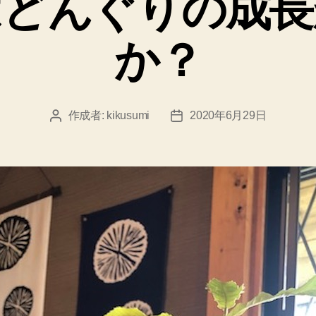
はどんぐりの成長
ー
か？
作成者:
kikusumi
2020年6月29日
投
投
稿
稿
者
日