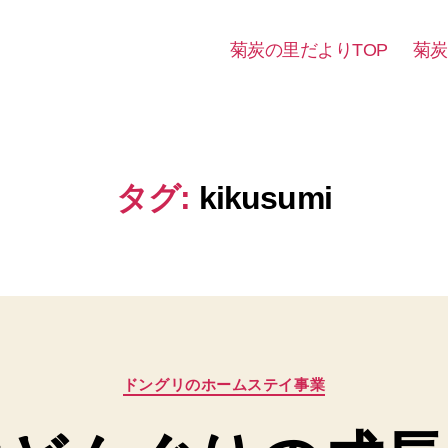
菊炭の里だよりTOP
菊炭
タグ:
kikusumi
カ
ドングリのホームステイ事業
テ
ゴ
リ