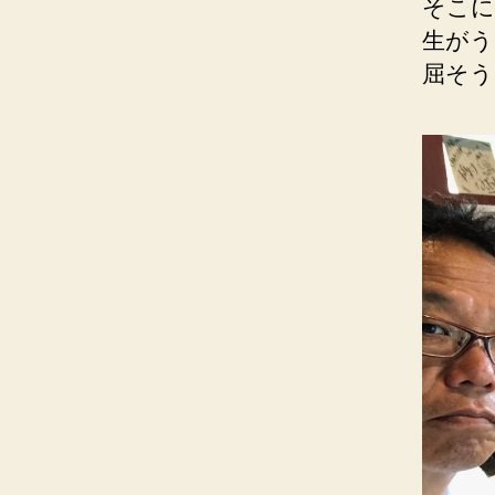
そこに
生がう
屈そう