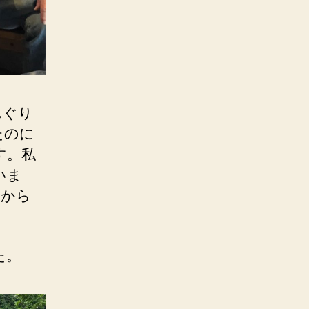
んぐり
たのに
す。私
いま
だから
た。