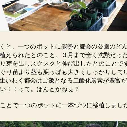
くと、一つのポットに能勢と都会の公園のど
植えられたとのこと、３月まで全く沈黙だっ
り芽を出しスクスクと伸び出したとのことで
ぐり苗より茎も葉っぱも大きくしっかりして
生いわく都会はご飯となる二酸化炭素が豊富
い！！って。ほんとかねぇ？
ことで一つのポットに一本づつに移植しまし