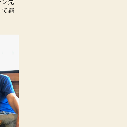
ーン先
きて窮